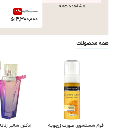
مشاهده همه
18
%
5,300,000
4,300,000
همه محصولات
فوم شستشوی صورت زرچوبه
ادکلن شالیز زنانه