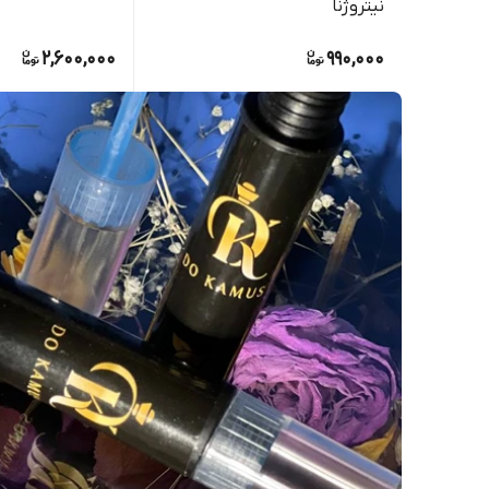
نیتروژنا
2,600,000
990,000