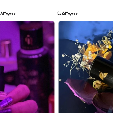
830,000
530,000