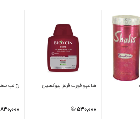
شامپو فورت قرمز بیوکسین
رژ لب مخ
830,000
530,000