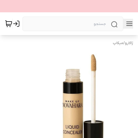
ژاکارو
/
میکاپ