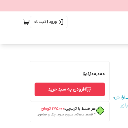
ورود | ثبت‌نام
1,100,000
افزودن به سبد خرید
_آرایش
،
لور
هر قسط با ترب‌پی:
۲۷۵٬۰۰۰
تومان
۴ قسط ماهانه. بدون سود، چک و ضامن.