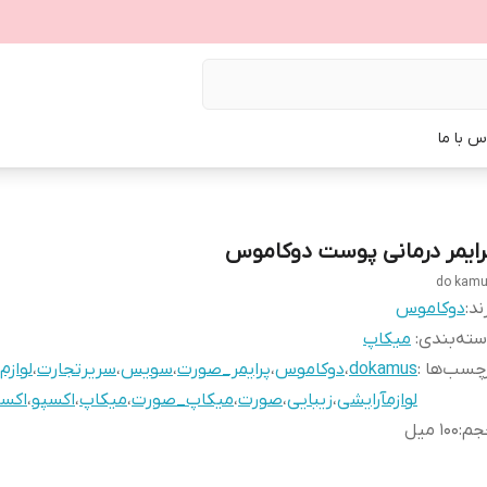
س با ما
رایمر درمانی پوست دوکاموس
do kam
ند:
دوکاموس
ته‌بندی
:
میکاپ
چسب‌ها :
dokamus
،
دوکاموس
،
پرایمر_صورت
،
سویس
،
سریرتجارت
،
لوازم
لوازمآرایشی
،
زیبایی
،
صورت
،
میکاپ_صورت
،
میکاپ
،
اکسپو
،
اکسپ
جم
:
۱۰۰ میل