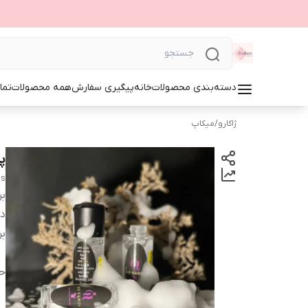
دسته‌بندی محصولات
خانه
پیگیری سفارش
همه محصولات
تما
ژاکارو
/
میکاپ
پ
us
بر
دس
بر
ح