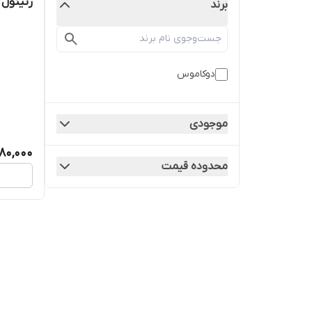
رتینول
برند
دوکاموس
موجودی
80,000
محدوده قیمت