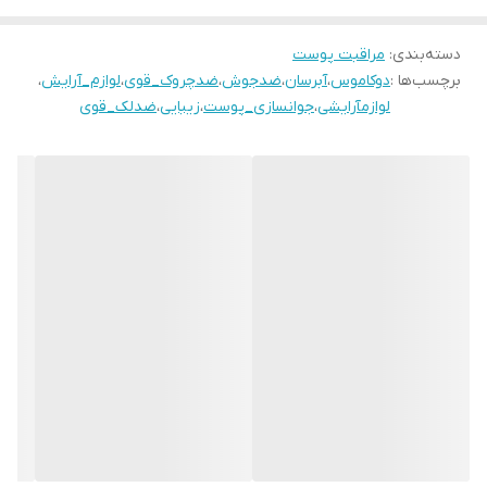
دسته‌بندی
:
مراقبت پوست
برچسب‌ها :
دوکاموس
،
آبرسان
،
ضدجوش
،
ضدچروک_قوی
،
لوازم_آرایش
،
لوازمآرایشی
،
جوانسازی_پوست
،
زیبایی
،
ضدلک_قوی