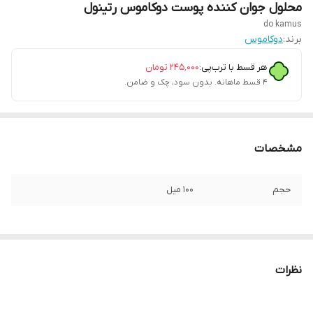
محلول جوان کننده پوست دوکاموس رتینول
do kamus
برند:
دوکاموس
هر قسط با ترب‌پی:
۲۴۵٬۰۰۰
تومان
۴ قسط ماهانه. بدون سود، چک و ضامن.
مشخصات
حجم
۱۰۰ میل
نظرات