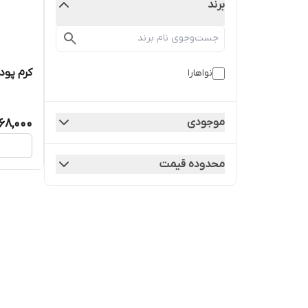
برند
کرم پودر
نواهارا
موجودی
068,000
محدوده قیمت