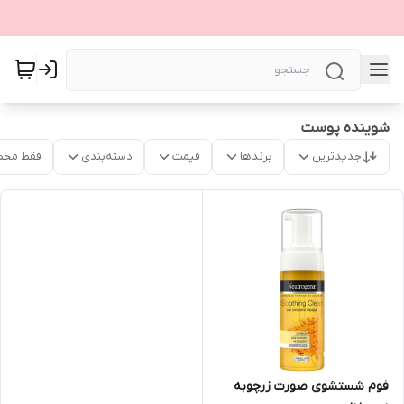
شوینده پوست
جدیدترین
برندها
قیمت
دسته‌بندی
فقط محص
فوم شستشوی صورت زرچوبه