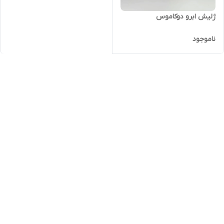
ژلیش ابرو دوکاموس
ناموجود