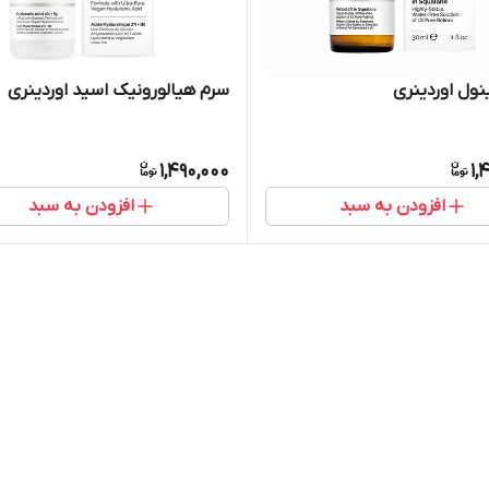
نول اوردینری
سرم هیالورونیک اسید اوردینری
1,490,000
1,
افزودن به سبد
افزودن به سبد