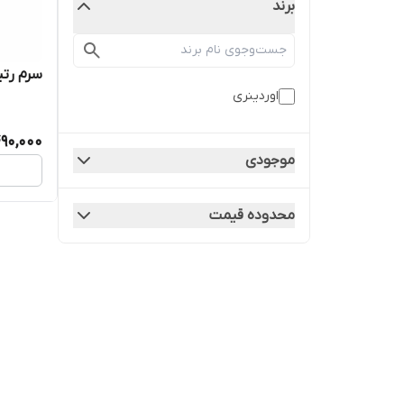
برند
سرم رتی
اوردینری
490,000
موجودی
محدوده قیمت