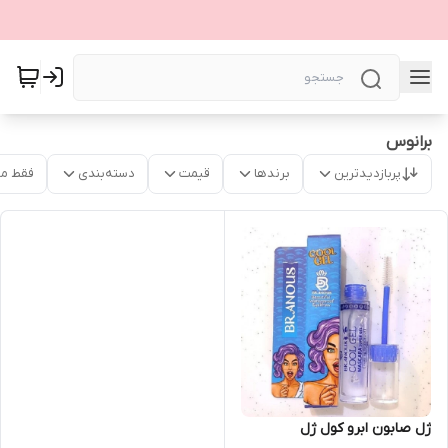
برانوس
پربازدیدترین
برندها
قیمت
دسته‌بندی
فقط م
ژل صابون ابرو کول ژل