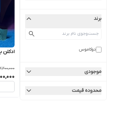
برند
دوکاموس
ادکلن ب
2,200,000
موجودی
000,000
محدوده قیمت