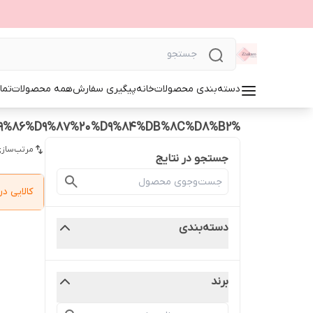
دسته‌بندی محصولات
خانه
پیگیری سفارش
همه محصولات
تما
%D8%A7%D8%AA%D9%88%20%D9%85%D9%88%20%DA%A9%D8%B1%D8%A7%D8%AA%DB%8C%D9%86%D9%87%20%D9%84%DB%8C%D8%B2
مرتب‌سازی
جستجو در نتایج
کالایی 
دسته‌بندی
برند