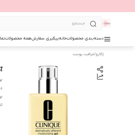
دسته‌بندی محصولات
خانه
پیگیری سفارش
همه محصولات
تما
ژاکارو
/
مراقبت پوست
آ
بر
دس
بر
ان