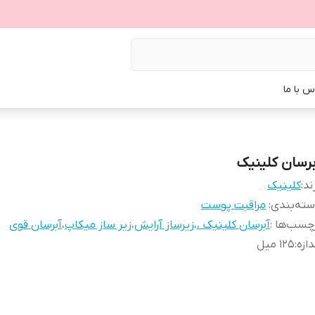
س با ما
برسان کلینیک
ند:
کلینیک
ته‌بندی
:
مراقبت پوست
چسب‌ها :
آبرسان کلینیک ،
،
زیرساز آرایش
،
زیر ساز میکاپ
،
آبرسان قوی
دازه
:
۱۲۵ میل