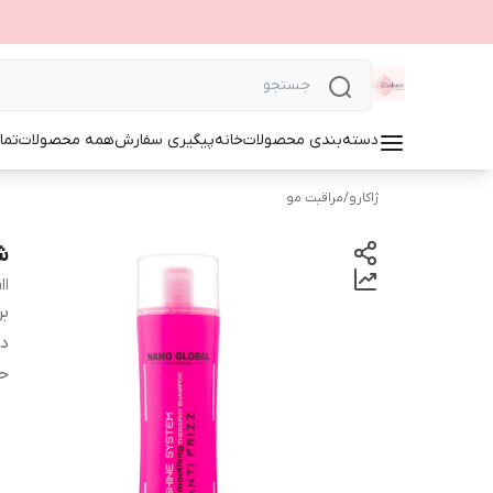
دسته‌بندی محصولات
خانه
پیگیری سفارش
همه محصولات
تما
ژاکارو
/
مراقبت مو
ش
ll
بر
دس
ح