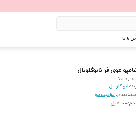
س با ما
امپو موی فر نانوگلوبال
Nano globa
ند:
نانو گلوبال
ته‌بندی
:
مراقبت مو
جم
:
۱۰۰۰ میل