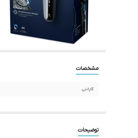
مشخصات
گارانتی
توضیحات