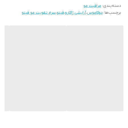
دسته‌بندی
:
مراقبت مو
آقایان بوده و با عملکرد چهارگانه به صورت زیر عمل می
برچسب‌ها :
دوکاموس
،
آرایشی ژاکارو
،
فیتو
،
سرم تقویت مو فیتو
کند.
1- افزایش طول عمر مو : با برخورداری از ترکیب انحصاری
کاپیسلپرو از سلول های بنیادی مو محافظت کرده و باعث
افزایش طول عمر مو می شود.
2- جلوگیری از ریزش مو : ترکیب عصاره سرنوآ با اسانس
های روغنی سرو، لیمو، مریم گلی و رزماری باعث جلوگیری
از ریزش مو هورمونی می شود.
3- افزایش سرعت رشد مو : از طریق کراتین سازی در پیاز
مو با ترکیبات گلیکو پروتئین های سولانوم سرعت رشد مو
را افزایش می دهد.
4- افزایش تراکم مو : با بالابردن ماندگاری مو بر روی سر
از طریق ترکیباتی مانند پروسیانیدول های هسته انگور و
روغن کانانگا که باعث تقویت بافت اطراف پیاز مو می