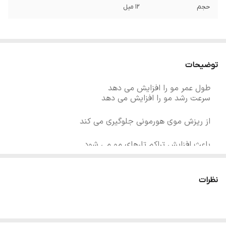
حجم
۱۲ میل
توضیحات
طول عمر مو را افزایش می دهد
سرعت رشد مو را افزایش می دهد
از ریزش موی هورمونی جلوگیری می کند
باعث افزایش تراکم تارهای مو می شود
سرم فیتولیوم 4 محصول کمپانی فرانسوی فیتو
(PHYTO) می باشد. کمپانی فیتو با به کار گیری ترکیبات
نظرات
طبیعی و کاملا گیاهی در محصولات خود جایگاه ویژه ای
در درمان ریزش مو آقایان و بانوان داشته است.
سرم تقویت کننده مو فیتو مدل phytolium 4 مخصوص