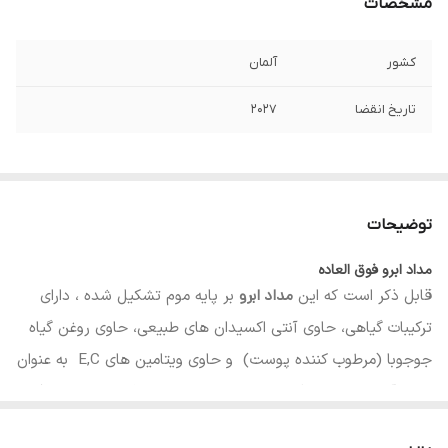
مشخصات
کشور
آلمان
تاریخ انقضا
۲۰۲۷
توضیحات
مداد ابرو فوق العاده
قابل ذکر است که این
مداد ابرو
بر پایه موم تشکیل شده ، دارای
ترکیبات گیاهی، حاوی آنتی اکسیدان های طبیعی، حاوی روغن گیاه
جوجوبا (مرطوب کننده پوست) و حاوی ویتامین های E,C به عنوان
عامل آنتی اکسیدان (ترکیب ضد پیری و ضد چروک و ایجاد لطافت
و حفاظت از پوست) بوده و
مداد ابرو لچیک
عاری از هر گونه