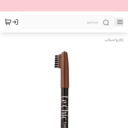
ژاکارو
/
میکاپ