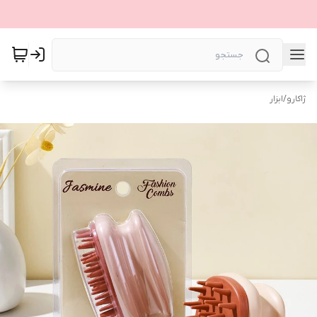
ژاکارو
/
ابزار