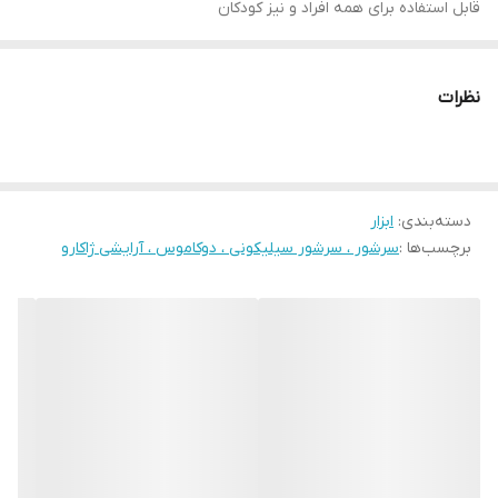
قابل استفاده برای همه افراد و نیز کودکان
با استفاده از این سرشور جریان خون در زیر پوست سر شما افزایش یافته
که این امر باعث افزایش رشد مو و قوی تر شدن ریشه مو می شود.
نظرات
رنگبندی به صورت جور در ۴ رنگ کرم،مشکی،سبز و قهوه ای
قابل استفاده برای حیوانات خانگی شما
دسته‌بندی
:
ابزار
برچسب‌ها :
سرشور ، سرشور سیلیکونی ، دوکاموس ، آرایشی ژاکارو