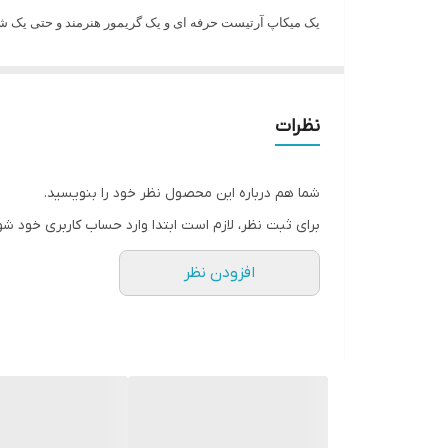
یک میکاپ آرتیست حرفه ای و یک گریمور هنرمند و حتی یک شخص
با توجه به شعار زیرکانه فوراور52 که توانسته جای خود را در میان میلیون ها انسان علاقمند باز کند و نیاز طرفدارانش را برآورده کند.
یکی از همین محصولات هوشمندانه طراحی و تولید پالت کانتور چرب 16 ر
که همزمان در یک پالت چندین کاربردی با رنگ ها و ساخت صد
نظرات
این پالت معجزه ای است که همه ی علاقمندان به آسانی و با ق
برای زیرساز سایه، زیرساز رژگونه(رژگونه کرمی) هایلایت کر
شما هم درباره این محصول نظر خود را بنویسید.
همچنین این پالت برای تمامی رنگ های کورکتور نارنجی، سبز،
برای ثبت نظر، لازم است ابتدا وارد حساب کاربری خود شو
همچنین میتوان به عنوان رژلب هم استفاده کرد
افزودن نظر