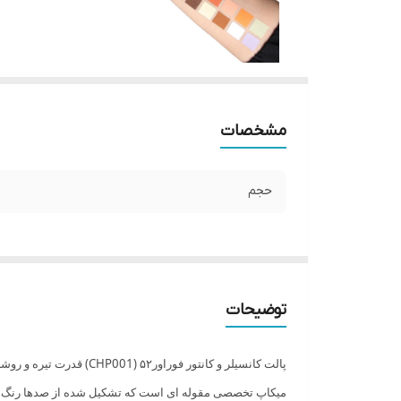
مشخصات
حجم
توضیحات
پالت کانسیلر و کانتور فوراور۵۲ (CHP001) قدرت تیره و روشن کردن و کانتورینگ برای هر رنگ پوست را دارد.
میکاپ تخصصی مقوله ای است که تشکیل شده از صدها رنگ تی