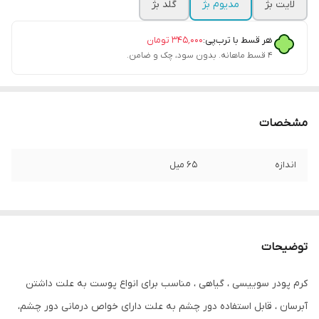
لایت بژ
مدیوم بژ
گلد بژ
هر قسط با ترب‌پی:
۳۴۵٬۰۰۰
تومان
۴ قسط ماهانه. بدون سود، چک و ضامن.
مشخصات
اندازه
۶۵ میل
توضیحات
کرم پودر سوییسی ، گیاهی ، مناسب برای انواع پوست به علت داشتن
آبرسان ، قابل استفاده دور چشم به علت دارای خواص درمانی دور چشم،