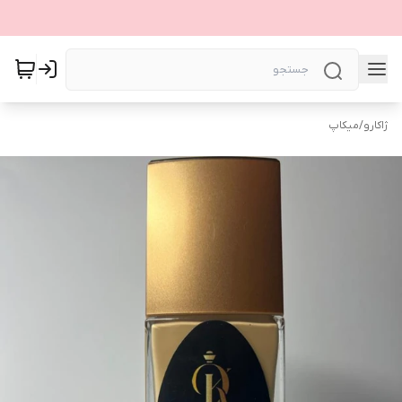
ژاکارو
/
میکاپ