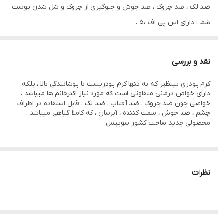
ضد لک ، ضد چروک ، ضد جوش و جلوگیری از چروک و شل شدن پوست
شما ، دارای اس پی اف ۵۰ ،
بینظیرترین کرم پودر برای شما خانم های خوش سلیقه
نقد و بررسی
کرم پودری بینظیر که نه تنها کرم پودریست با پوشانندگی بالا ، بلکه
دارای خواص درمانی متفاوتی است که مورد نیاز اکثرخانم ها میباشد ،
خواصی چون ضد چروک ، ضد آفتاب ، ضد لک ، قابل استفاده در اطراف
چشم ، ضد جوش ، سفت کننده ، آبرسان ، که کاملا گیاهی میباشد .
محصولی جدید ساخت کشور سوییس
نظرات