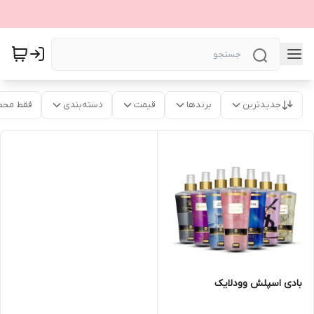
جدیدترین
برندها
قیمت
دسته‌بندی
فقط محص
بادی اسپلش وودلایک