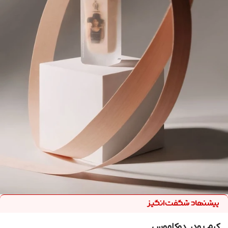
کرم پودر دوکاموس