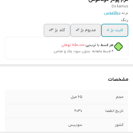
Do kamus
برند:
دوکاموس
رنگ
لایت بژ 01
مدیوم بژ 02
گلد بژ 03
هر قسط با ترب‌پی:
۸۵۰٬۰۰۰
تومان
۴ قسط ماهانه. بدون سود، چک و ضامن.
مشخصات
حجم
۶۵ میل
تاریخ انقضا
۲۰۳۰
کشور
سوییس