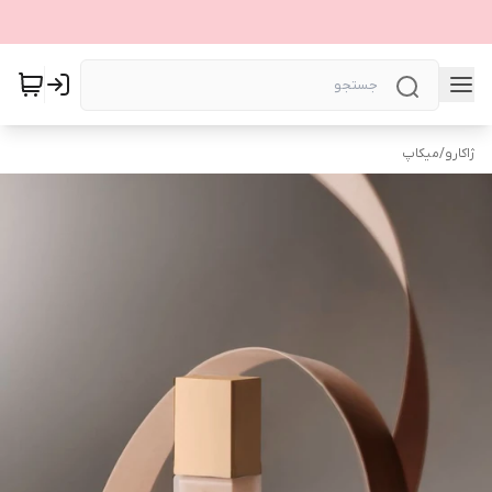
ژاکارو
/
میکاپ