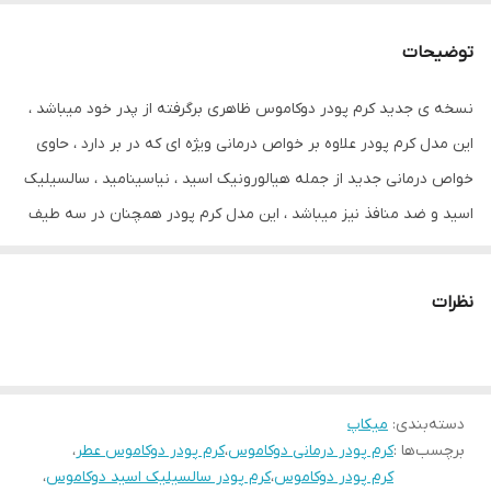
توضیحات
نسخه ی جدید کرم پودر دوکاموس ظاهری برگرفته از پدر خود میباشد ،
این مدل کرم پودر علاوه بر خواص درمانی ویژه ای که در بر دارد ، حاوی
خواص درمانی جدید از جمله هیالورونیک اسید ، نیاسینامید ، سالسیلیک
اسید و ضد منافذ نیز میباشد ، این مدل کرم پودر همچنان در سه طیف
رنگ جذاب وارد و عرضه میگردد ، این کرم پودر جذاب در مدرن ترین
لابراتوار کشور سوییس مورد آزمایش قرار گرفته و در بازار جهان از جمله
نظرات
ایران توزیع گردیده است ، کرم پودر درمانی دوکاموس حاوی ضد آفتاب
اس پی اف ۵۰ میباشد و تنها کرم پودری است که قابل استفاده در اطراف
چشم نیز میباشد ، کرم پودر دوکاموس ضد جوش و آکنه میباشد که
دسته‌بندی
:
میکاپ
همچنین ضد چروک پوست و سفت کننده پوست صورت و اطراف چشم
برچسب‌ها :
کرم پودر درمانی دوکاموس
،
کرم پودر دوکاموس عطر
،
نیز میباشد ، این نسخه ی جدید مجهز به رتینول به جهت سفت کردن
کرم پودر دوکاموس
،
کرم پودر سالسیلیک اسید دوکاموس
،